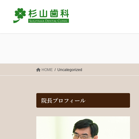
コ
ナ
ン
ビ
テ
ゲ
ン
ー
ツ
シ
に
ョ
移
ン
動
に
移
動
HOME
Uncategorized
院長プロフィール